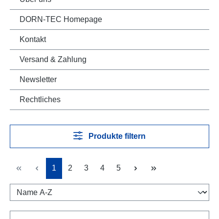
DORN-TEC Homepage
Kontakt
Versand & Zahlung
Newsletter
Rechtliches
Produkte filtern
Seite
Seite
Seite
Seite
Seite
1
2
3
4
5