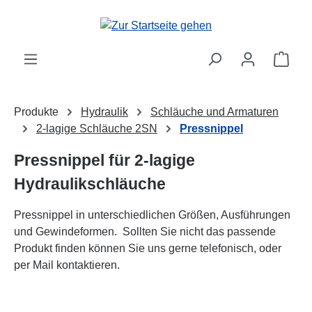
alt springen
Ware
Produkte
Hydraulik
Schläuche und Armaturen
2-lagige Schläuche 2SN
Pressnippel
Pressnippel für 2-lagige
Hydraulikschläuche
Pressnippel in unterschiedlichen Größen, Ausführungen
und Gewindeformen. Sollten Sie nicht das passende
Produkt finden können Sie uns gerne telefonisch, oder
per Mail kontaktieren.