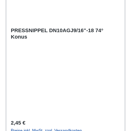
PRESSNIPPEL DN10AGJ9/16"-18 74°
Konus
Regulärer Preis:
2,45 €
Preise inkl. MwSt. zzgl. Versandkosten