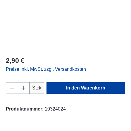
2,90 €
Preise inkl. MwSt. zzgl. Versandkosten
Produkt Anzahl: Gib den gewünschten Wert e
Stck
In den Warenkorb
Produktnummer:
10324024