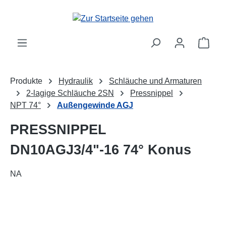
alt springen
Ware
Produkte
Hydraulik
Schläuche und Armaturen
2-lagige Schläuche 2SN
Pressnippel
NPT 74°
Außengewinde AGJ
PRESSNIPPEL
DN10AGJ3/4"-16 74° Konus
NA
Bildergalerie überspringen