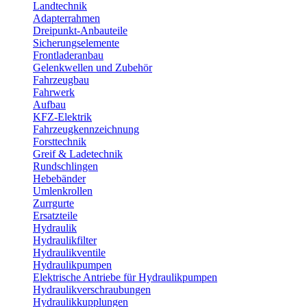
Landtechnik
Adapterrahmen
Dreipunkt-Anbauteile
Sicherungselemente
Frontladeranbau
Gelenkwellen und Zubehör
Fahrzeugbau
Fahrwerk
Aufbau
KFZ-Elektrik
Fahrzeugkennzeichnung
Forsttechnik
Greif & Ladetechnik
Rundschlingen
Hebebänder
Umlenkrollen
Zurrgurte
Ersatzteile
Hydraulik
Hydraulikfilter
Hydraulikventile
Hydraulikpumpen
Elektrische Antriebe für Hydraulikpumpen
Hydraulikverschraubungen
Hydraulikkupplungen