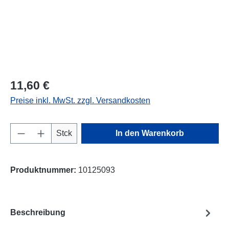
11,60 €
Preise inkl. MwSt. zzgl. Versandkosten
Produkt Anzahl: Gib den gewünschten Wert e
Stck
In den Warenkorb
Produktnummer:
10125093
Beschreibung