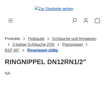
alt springen
Ware
Produkte
Hydraulik
Schläuche und Armaturen
2-lagige Schläuche 2SN
Pressnippel
BSP 60°
Ringnippel zöllig
RINGNIPPEL DN12RN1/2"
NA
Bildergalerie überspringen