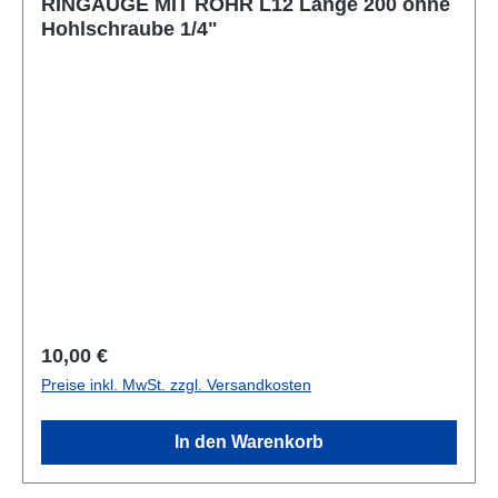
RINGAUGE MIT ROHR L12 Länge 200 ohne
Hohlschraube 1/4"
Regulärer Preis:
10,00 €
Preise inkl. MwSt. zzgl. Versandkosten
In den Warenkorb