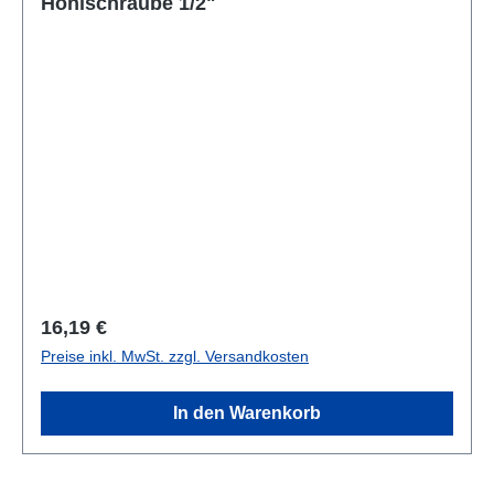
Hohlschraube 1/2"
Regulärer Preis:
16,19 €
Preise inkl. MwSt. zzgl. Versandkosten
In den Warenkorb