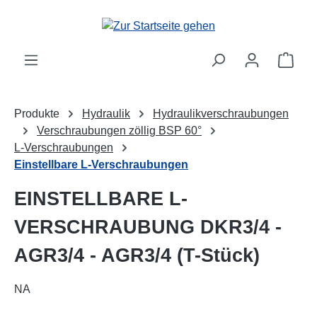
alt springen
Ware
Produkte
Hydraulik
Hydraulikverschraubungen
Verschraubungen zöllig BSP 60°
L-Verschraubungen
Einstellbare L-Verschraubungen
EINSTELLBARE L-
VERSCHRAUBUNG DKR3/4 -
AGR3/4 - AGR3/4 (T-Stück)
NA