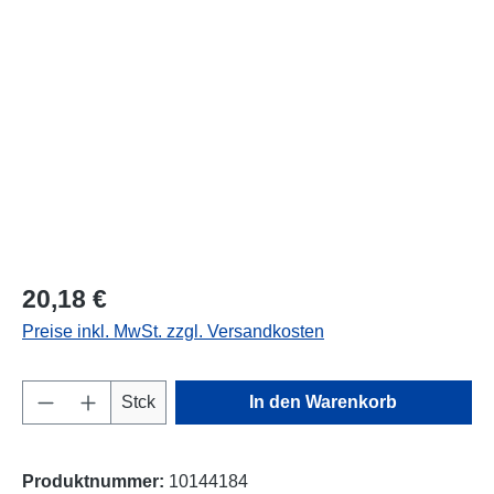
Bildergalerie überspringen
20,18 €
Preise inkl. MwSt. zzgl. Versandkosten
Produkt Anzahl: Gib den gewünschten Wert e
Stck
In den Warenkorb
Produktnummer:
10144184