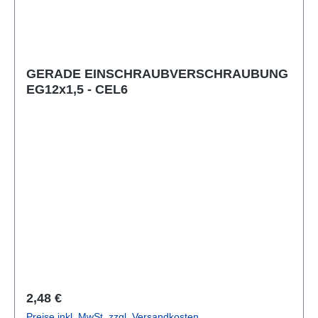
GERADE EINSCHRAUBVERSCHRAUBUNG
EG12x1,5 - CEL6
Regulärer Preis:
2,48 €
Preise inkl. MwSt. zzgl. Versandkosten