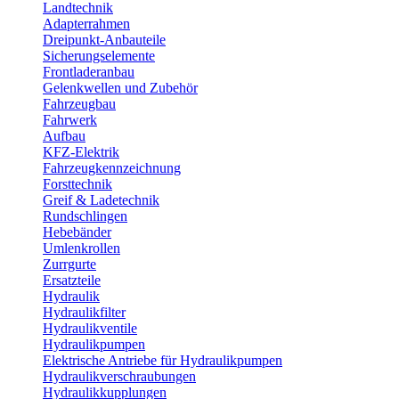
Landtechnik
Adapterrahmen
Dreipunkt-Anbauteile
Sicherungselemente
Frontladeranbau
Gelenkwellen und Zubehör
Fahrzeugbau
Fahrwerk
Aufbau
KFZ-Elektrik
Fahrzeugkennzeichnung
Forsttechnik
Greif & Ladetechnik
Rundschlingen
Hebebänder
Umlenkrollen
Zurrgurte
Ersatzteile
Hydraulik
Hydraulikfilter
Hydraulikventile
Hydraulikpumpen
Elektrische Antriebe für Hydraulikpumpen
Hydraulikverschraubungen
Hydraulikkupplungen