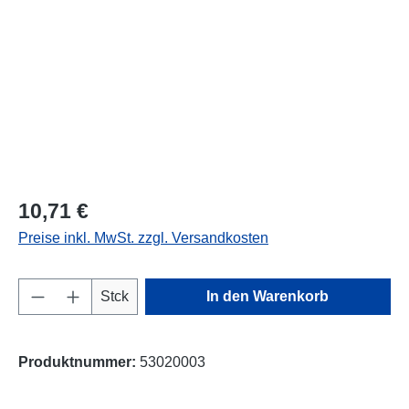
10,71 €
Preise inkl. MwSt. zzgl. Versandkosten
Produkt Anzahl: Gib den gewünschten Wert e
Stck
In den Warenkorb
Produktnummer:
53020003