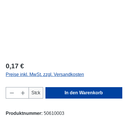
0,17 €
Preise inkl. MwSt. zzgl. Versandkosten
Produkt Anzahl: Gib den gewünschten Wert e
Stck
In den Warenkorb
Produktnummer:
50610003