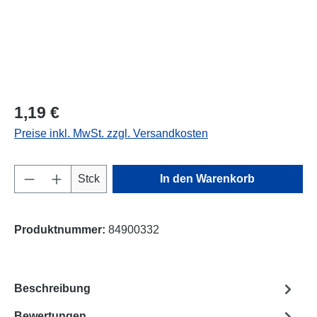
1,19 €
Preise inkl. MwSt. zzgl. Versandkosten
Produkt Anzahl: Gib den gewünschten Wert e
Stck
In den Warenkorb
Produktnummer:
84900332
Beschreibung
Bewertungen