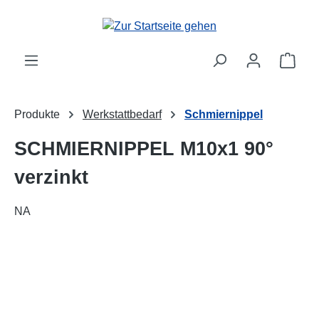
alt springen
Ware
Produkte
Werkstattbedarf
Schmiernippel
SCHMIERNIPPEL M10x1 90°
verzinkt
NA
Bildergalerie überspringen