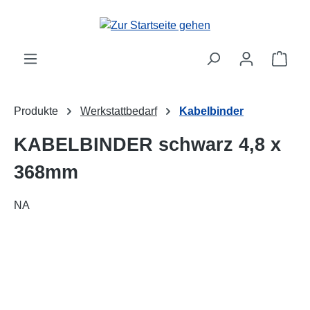
alt springen
Ware
Produkte
Werkstattbedarf
Kabelbinder
KABELBINDER schwarz 4,8 x
368mm
NA
Bildergalerie überspringen