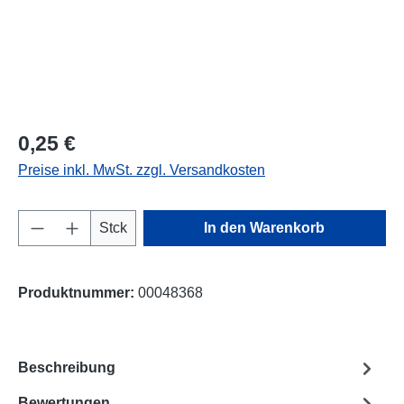
0,25 €
Preise inkl. MwSt. zzgl. Versandkosten
Produkt Anzahl: Gib den gewünschten Wert e
Stck
In den Warenkorb
Produktnummer:
00048368
Beschreibung
Bewertungen