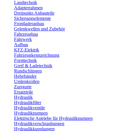
Landtechnik
Adapterrahmen
Dreipunkt-Anbauteile
Sicherungselemente
Frontladeranbau
Gelenkwellen und Zubehör
Fahrzeugbau
Fahrwerk
Aufbau
KFZ-Elektrik
Fahrzeugkennzeichnung
Forsttechnik
Greif & Ladetechnik
Rundschlingen
Hebebänder
Umlenkrollen
Zurrgurte
Ersatzteile
Hydraulik
Hydraulikfilter
Hydraulikventile
Hydraulikpumpen
Elektrische Antriebe für Hydraulikpumpen
Hydraulikverschraubungen
Hydraulikkupplungen