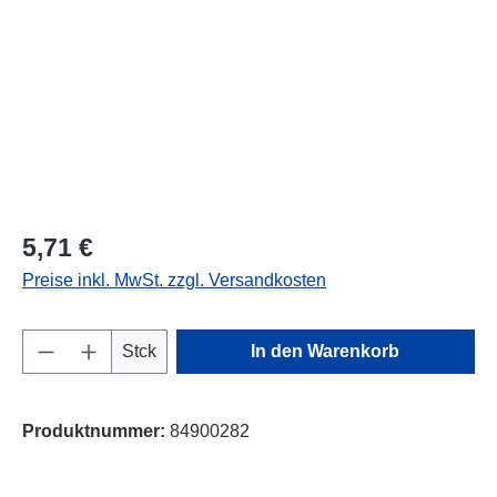
5,71 €
Preise inkl. MwSt. zzgl. Versandkosten
Produkt Anzahl: Gib den gewünschten Wert e
Stck
In den Warenkorb
Produktnummer:
84900282