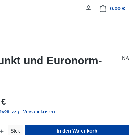
0,00 €
Ware
nkt und Euronorm-
NA
 €
 MwSt. zzgl. Versandkosten
Anzahl: Gib den gewünschten Wert ein oder
Stck
In den Warenkorb