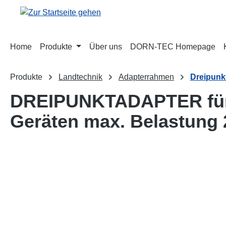
springen
Zur Hauptnavigation springen
Home
Produkte
Über uns
DORN-TEC Homepage
Produkte
Landtechnik
Adapterrahmen
Dreipunk
DREIPUNKTADAPTER für 
Geräten max. Belastung 
Bildergalerie überspringen