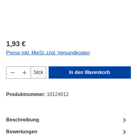
1,93 €
Preise inkl. MwSt. zzgl. Versandkosten
Produkt Anzahl: Gib den gewünschten Wert e
Stck
In den Warenkorb
Produktnummer:
10124012
Beschreibung
Bewertungen