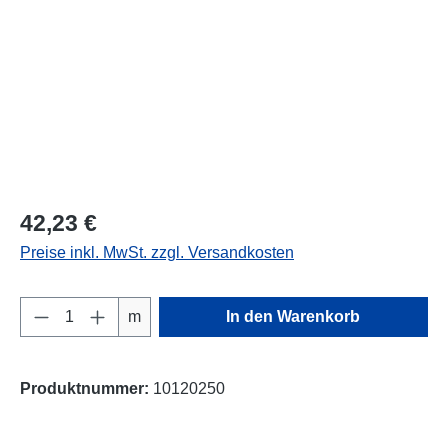
42,23 €
Preise inkl. MwSt. zzgl. Versandkosten
Produkt Anzahl: Gib den gewünschten Wert e
m
In den Warenkorb
Produktnummer:
10120250