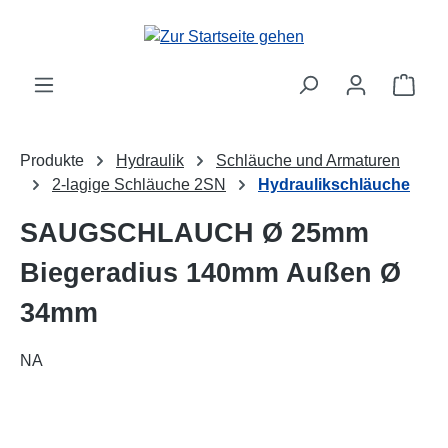
alt springen
Ware
Produkte
Hydraulik
Schläuche und Armaturen
2-lagige Schläuche 2SN
Hydraulikschläuche
SAUGSCHLAUCH Ø 25mm
Biegeradius 140mm Außen Ø
34mm
NA
Bildergalerie überspringen