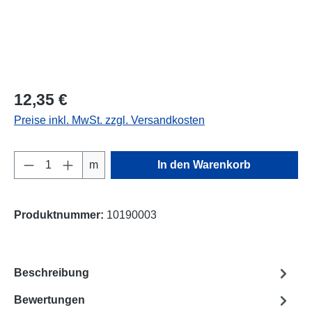
12,35 €
Preise inkl. MwSt. zzgl. Versandkosten
Produkt Anzahl: Gib den gewünschten Wert e
m
In den Warenkorb
Produktnummer:
10190003
Beschreibung
Bewertungen